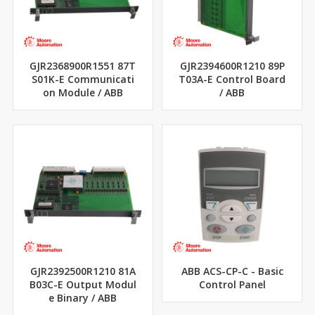
GJR2368900R1551 87T
GJR2394600R1210 89P
S01K-E Communicati
T03A-E Control Board
on Module / ABB
/ ABB
GJR2392500R1210 81A
ABB ACS-CP-C - Basic
B03C-E Output Modul
Control Panel
e Binary / ABB