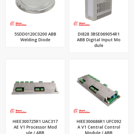
5SDD0120C0200 ABB
DI828 3BSE069054R1
Welding Diode
ABB Digital Input Mo
dule
HIEE300725R1 UAC317
HIEE300686R1 UFC092
AE V1 Processor Mod
A V1 Central Control
ule / ABB
Module / ABB