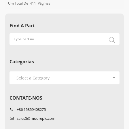
Um Total De
411
Páginas
Find A Part
Categorias
CONTATE-NOS
+86 15359408275
sales5@mooreplc.com