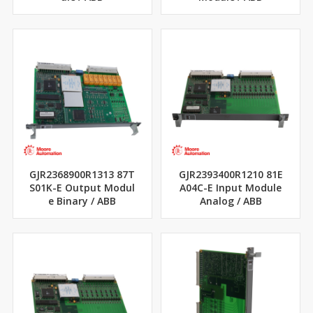
GJR2368900R1313 87T
GJR2393400R1210 81E
S01K-E Output Modul
A04C-E Input Module
e Binary / ABB
Analog / ABB