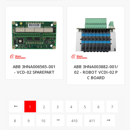
ABB 3HNA006565-001
ABB 3HNA003882-001/
- VCD-02 SPAREPART
02 - ROBOT VCDI-02 P
C BOARD
1
2
3
4
5
6
7
8
9
10
410
411