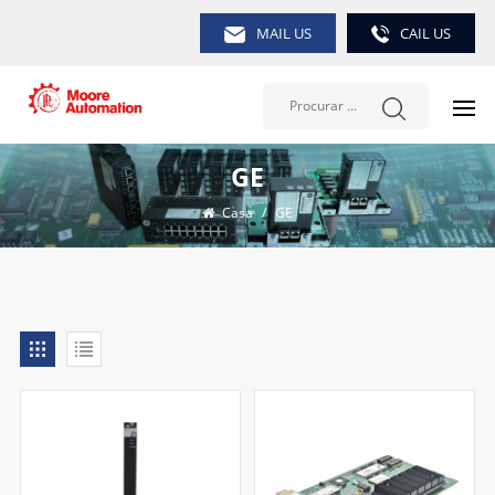
MAIL US
CAIL US
GE
Casa
/
GE