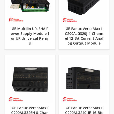
GE Multilin UR-SHA P
GE Fanuc VersaMax I
ower Supply Module f
C200ALG320J 4-Chann
or UR Universal Relay
el 12-Bit Current Anal
s
og Output Module
GE Fanuc VersaMax I
GE Fanuc VersaMax I
C200ALG326H 8-Chan
C200ALG240-JE 16-Bit