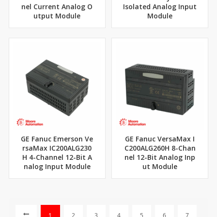
nel Current Analog O
Isolated Analog Input
utput Module
Module
GE Fanuc Emerson Ve
GE Fanuc VersaMax I
rsaMax IC200ALG230
C200ALG260H 8-Chan
H 4-Channel 12-Bit A
nel 12-Bit Analog Inp
nalog Input Module
ut Module
1
2
3
4
5
6
7