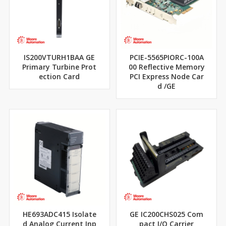
IS200VTURH1BAA GE
PCIE-5565PIORC-100A
Primary Turbine Prot
00 Reflective Memory
ection Card
PCI Express Node Car
d /GE
HE693ADC415 Isolate
GE IC200CHS025 Com
d Analog Current Inp
pact I/O Carrier