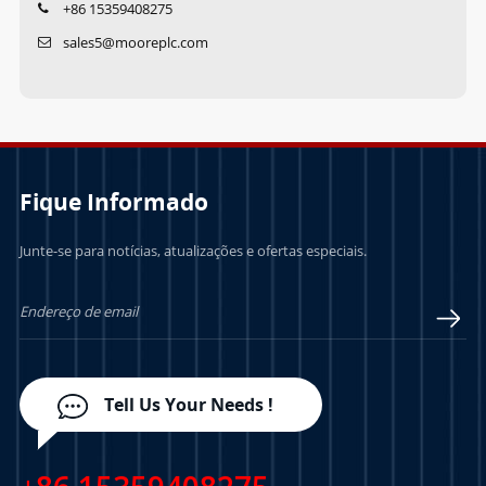
+86 15359408275
sales5@mooreplc.com
Fique Informado
Junte-se para notícias, atualizações e ofertas especiais.
Tell Us Your Needs !