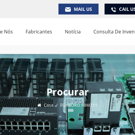
MAIL US
CAIL U
e Nós
Fabricantes
Notícia
Consulta De Inven
Procurar
Casa
/
FOXBORO FBM211