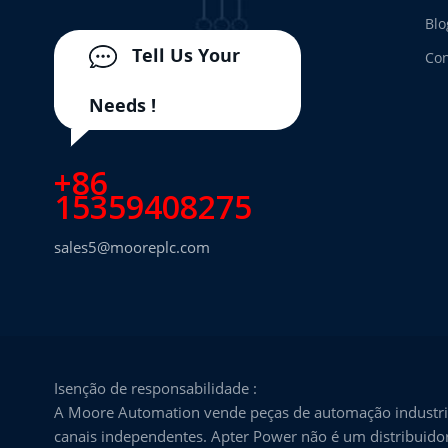
Blo
Tell Us Your
Con
Needs !
+86
15359408275
sales5@mooreplc.com
Isenção de responsabilidade :
A Moore Automation vende peças de automação industria
canais independentes. Apter Power não é um distribuidor