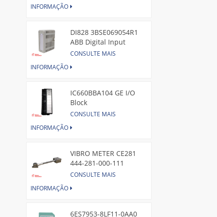
INFORMAÇÃO
DI828 3BSE069054R1
ABB Digital Input
Module
CONSULTE MAIS
INFORMAÇÃO
IC660BBA104 GE I/O
Block
CONSULTE MAIS
INFORMAÇÃO
VIBRO METER CE281
444-281-000-111
Piezoelectric Pressure
CONSULTE MAIS
Transducer
INFORMAÇÃO
6ES7953-8LF11-0AA0