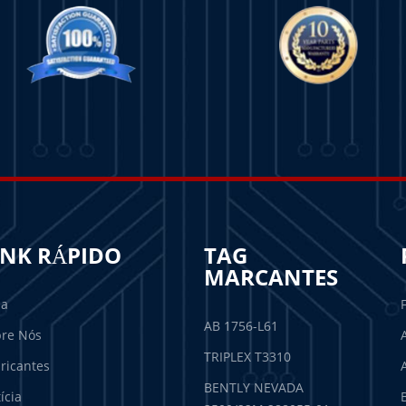
INK RÁPIDO
TAG
MARCANTES
sa
AB 1756-L61
re Nós
TRIPLEX T3310
ricantes
BENTLY NEVADA
ícia