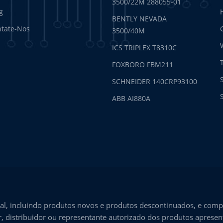
3500/22M 288055-01
g
BENTLY NEVADA
tate-Nos
3500/40M
ICS TRIPLEX T8310C
FOXBORO FBM211
SCHNEIDER 140CRP93100
ABB AI880A
l, incluindo produtos novos e produtos descontinuados, e comp
, distribuidor ou representante autorizado dos produtos aprese