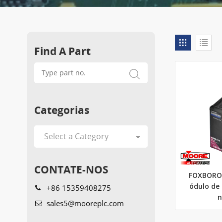
Find A Part
Categorias
CONTATE-NOS
FOXBORO 
+86 15359408275
ódulo de 
n
sales5@mooreplc.com