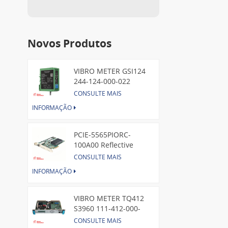
Novos Produtos
VIBRO METER GSI124
244-124-000-022
Piezoelectric Pressure
CONSULTE MAIS
Transducer
INFORMAÇÃO
PCIE-5565PIORC-
100A00 Reflective
Memory PCI Express
CONSULTE MAIS
Node Card /GE
INFORMAÇÃO
VIBRO METER TQ412
S3960 111-412-000-
013 Reverse Mount
CONSULTE MAIS