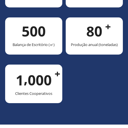
+
5
0
0
8
0
Balança de Escritório (㎡)
Produção anual (toneladas)
+
,
1
0
0
0
Clientes Cooperativos