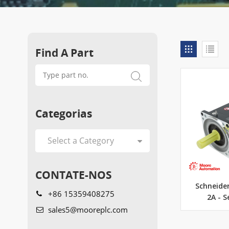
Find A Part
Categorias
CONTATE-NOS
Schneide
+86 15359408275
2A - 
sales5@mooreplc.com