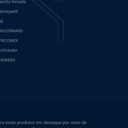
Bently Nevada
Honeywell
GE
WOODWARD
TRICONEX
Schneider
SIEMENS
ra esses produtos em destaque por meio de