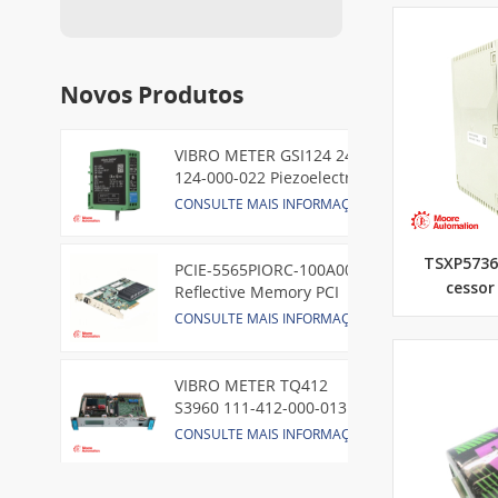
Novos Produtos
VIBRO METER GSI124 244-
124-000-022 Piezoelectric
Pressure Transducer
CONSULTE MAIS INFORMAÇÃO
TSXP5736
PCIE-5565PIORC-100A00
cessor
Reflective Memory PCI
Express Node Card /GE
CONSULTE MAIS INFORMAÇÃO
VIBRO METER TQ412
S3960 111-412-000-013
Reverse Mount
CONSULTE MAIS INFORMAÇÃO