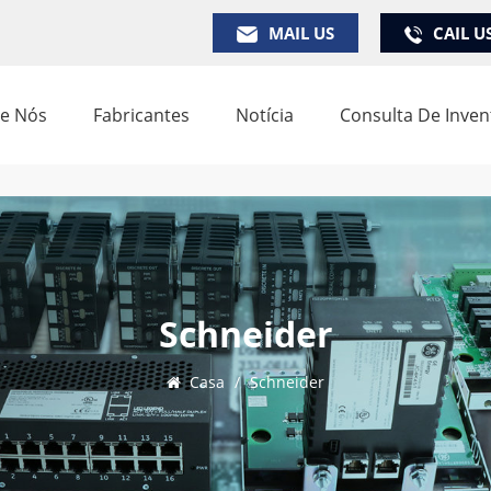
MAIL US
CAIL U
e Nós
Fabricantes
Notícia
Consulta De Inven
Schneider
Casa
/
Schneider