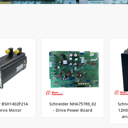
r BSH1402P21A
Schneider NHA75769_02
Schne
Servo Motor
- Drive Power Board
12H0
ari