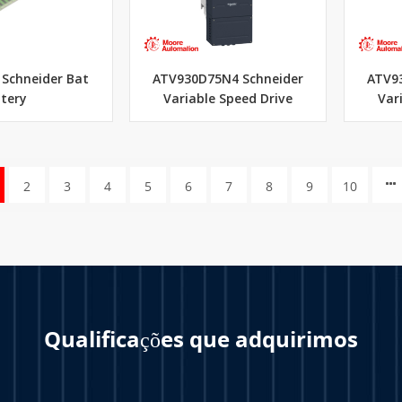
 Schneider Bat
ATV930D75N4 Schneider
ATV9
tery
Variable Speed Drive
Var
2
3
4
5
6
7
8
9
10
Qualificações que adquirimos