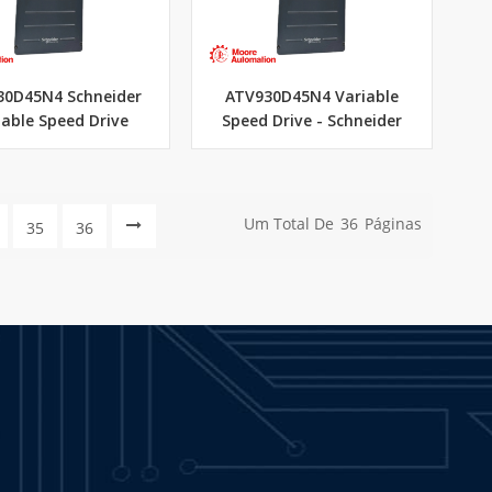
30D45N4 Schneider
ATV930D45N4 Variable
iable Speed Drive
Speed Drive - Schneider
Um Total De
36
Páginas
35
36