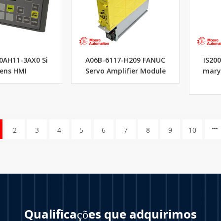
0AH11-3AX0 Si
A06B-6117-H209 FANUC
IS20
ens HMI
Servo Amplifier Module
mary
2
3
4
5
6
7
8
9
10
Qualificações que adquirimos