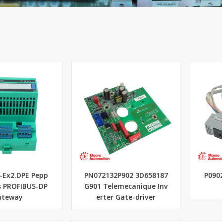
Ex2.DPE Pepp
PN072132P902 3D658187
P090
s PROFIBUS-DP
G901 Telemecanique Inv
ateway
erter Gate-driver