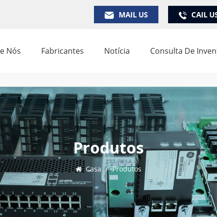
MAIL US
CAIL U
e Nós
Fabricantes
Notícia
Consulta De Inven
Produtos
Casa
/
Produtos