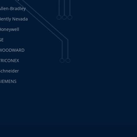
Allen-Bradley
Bently Nevada
Honeywell
GE
WOODWARD
TRICONEX
Schneider
SIEMENS