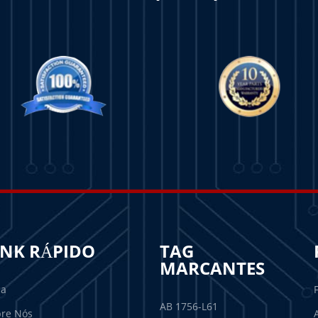
INK RÁPIDO
TAG
MARCANTES
sa
AB 1756-L61
re Nós