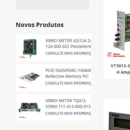
Novos Produtos
VIBRO METER GSI124 244-
124-000-022 Piezoelectric
Pressure Transducer
CONSULTE MAIS INFORMAÇÃO
VT5013-3
PCIE-5565PIORC-100A00
H Ampl
Reflective Memory PCI
Express Node Card /GE
CONSULTE MAIS INFORMAÇÃO
VIBRO METER TQ412
S3960 111-412-000-013
Reverse Mount
CONSULTE MAIS INFORMAÇÃO