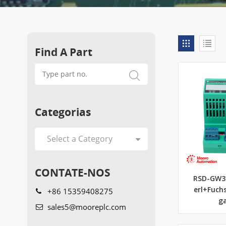
Find A Part
Categorias
CONTATE-NOS
RSD-GW3-
+86 15359408275
erl+Fuch
g
sales5@mooreplc.com