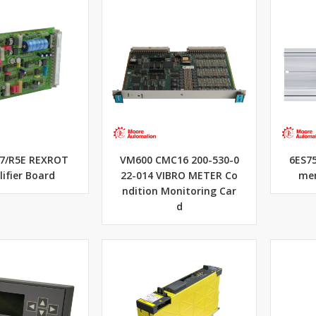
7/R5E REXROT
VM600 CMC16 200-530-0
6ES75
ifier Board
22-014 VIBRO METER Co
men
ndition Monitoring Car
d