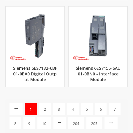
Siemens 6ES7132-6BF
Siemens 6ES7155-6AU
01-0BA0 Digital Outp
01-0BN0 - Interface
ut Module
Module
1
2
3
4
5
6
7
8
9
10
204
205