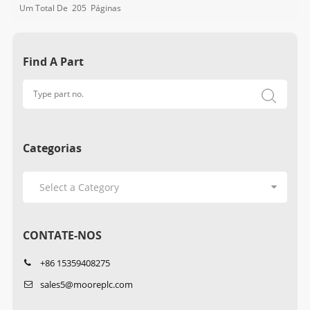
Um Total De
205
Páginas
Find A Part
Categorias
CONTATE-NOS
+86 15359408275
sales5@mooreplc.com