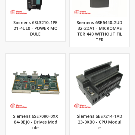
Siemens 6SL3210-1PE
Siemens 6SE6440-2UD
21-4UL0 - POWER MO
32-2DA1 - MICROMAS
DULE
TER 440 WITHOUT FIL
TER
Siemens 6SE7090-0XX
Siemens 6ES7214-1AD
84-0BJ0 - Drives Mod
23-0XB0 - CPU Modul
ule
e