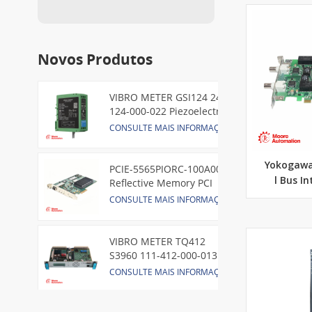
Novos Produtos
VIBRO METER GSI124 244-
124-000-022 Piezoelectric
Pressure Transducer
CONSULTE MAIS INFORMAÇÃO
Yokogawa
PCIE-5565PIORC-100A00
l Bus I
Reflective Memory PCI
Express Node Card /GE
CONSULTE MAIS INFORMAÇÃO
VIBRO METER TQ412
S3960 111-412-000-013
Reverse Mount
CONSULTE MAIS INFORMAÇÃO