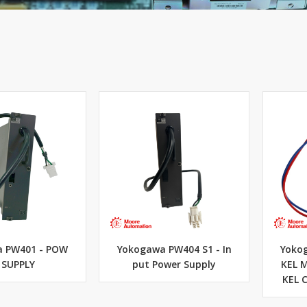
 PW401 - POW
Yokogawa PW404 S1 - In
Yokog
 SUPPLY
put Power Supply
KEL 
KEL 