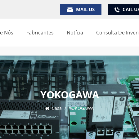
MAIL US
CAIL U
e Nós
Fabricantes
Notícia
Consulta De Inven
YOKOGAWA
Casa
/
YOKOGAWA