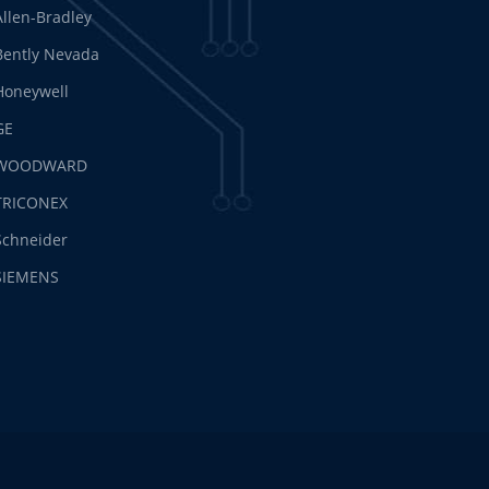
Allen-Bradley
Bently Nevada
Honeywell
GE
WOODWARD
TRICONEX
Schneider
SIEMENS