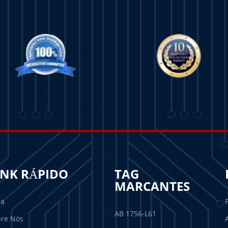
INK RÁPIDO
TAG
MARCANTES
sa
AB 1756-L61
re Nós