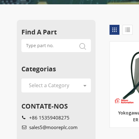
Find A Part
Categorias
CONTATE-NOS
Yokogawa
+86 15359408275
ER
sales5@mooreplc.com