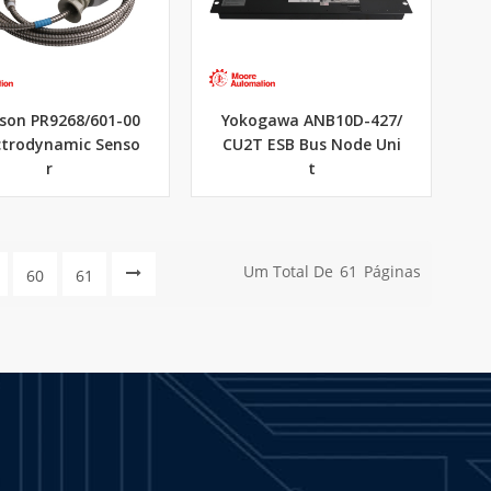
son PR9268/601-00
Yokogawa ANB10D-427/
ctrodynamic Senso
CU2T ESB Bus Node Uni
r
t
Um Total De
61
Páginas
60
61