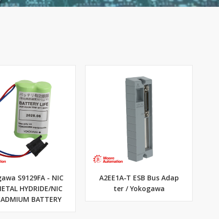
awa S9129FA - NIC
A2EE1A-T ESB Bus Adap
METAL HYDRIDE/NIC
ter / Yokogawa
CADMIUM BATTERY