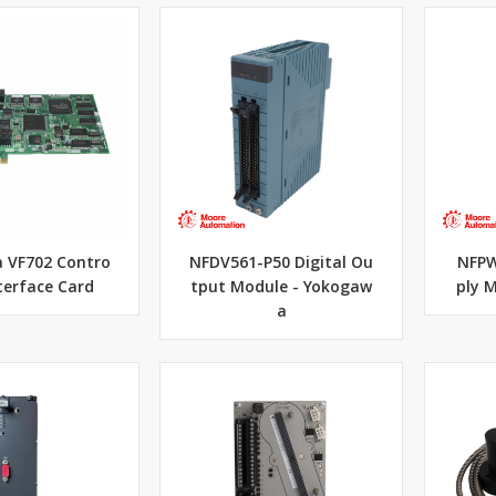
 VF702 Contro
NFDV561-P50 Digital Ou
NFPW
nterface Card
tput Module - Yokogaw
ply 
a