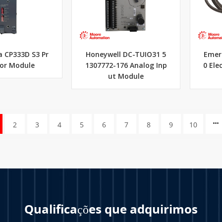
 CP333D S3 Pr
Honeywell DC-TUIO31 5
Emer
or Module
1307772-176 Analog Inp
0 Ele
ut Module
2
3
4
5
6
7
8
9
10
Qualificações que adquirimos