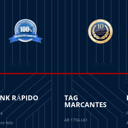
INK RÁPIDO
TAG
MARCANTES
sa
AB 1756-L61
re Nós