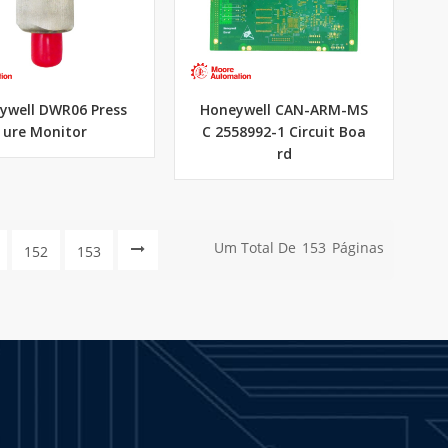
ywell DWR06 Press
Honeywell CAN-ARM-MS
ure Monitor
C 2558992-1 Circuit Boa
rd
Um Total De
153
Páginas
152
153