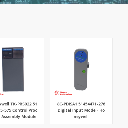
well TK-PRS022 51
8C-PDISA1 51454471-276
5-575 Control Proc
Digital Input Model- Ho
r Assembly Module
neywell