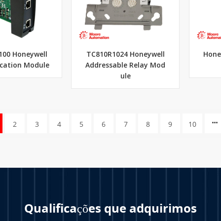
100 Honeywell
TC810R1024 Honeywell
Hone
ation Module
Addressable Relay Mod
ule
2
3
4
5
6
7
8
9
10
Qualificações que adquirimos