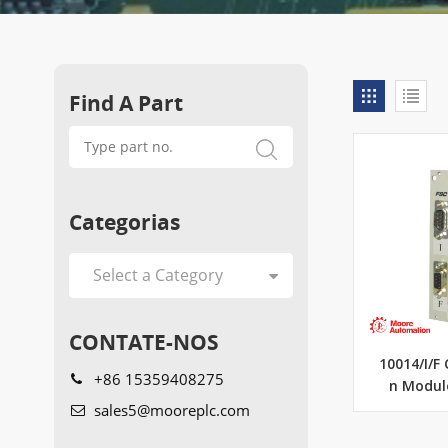
Find A Part
Categorias
CONTATE-NOS
10014/I/
+86 15359408275
n Modul
sales5@mooreplc.com