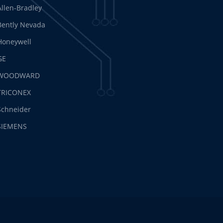
Allen-Bradley
Bently Nevada
Honeywell
GE
WOODWARD
TRICONEX
Schneider
SIEMENS