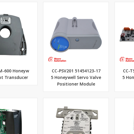
M-600 Honeyw
CC-PSV201 51454123-17
CC-T
ent Transducer
5 Honeywell Servo Valve
5 Hon
Positioner Module