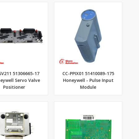
SV211 51306665-17
CC-PPIX01 51410089-175
eywell Servo Valve
Honeywell - Pulse Input
Positioner
Module