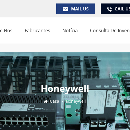
MAIL US
CAIL U
e Nós
Fabricantes
Notícia
Consulta De Inven
Honeywell
Casa
/
Honeywell