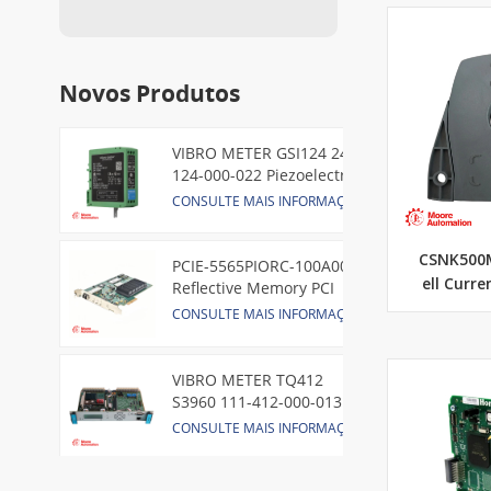
Novos Produtos
VIBRO METER GSI124 244-
124-000-022 Piezoelectric
Pressure Transducer
CONSULTE MAIS INFORMAÇÃO
CSNK500
PCIE-5565PIORC-100A00
ell Curr
Reflective Memory PCI
Express Node Card /GE
CONSULTE MAIS INFORMAÇÃO
VIBRO METER TQ412
S3960 111-412-000-013
Reverse Mount
CONSULTE MAIS INFORMAÇÃO