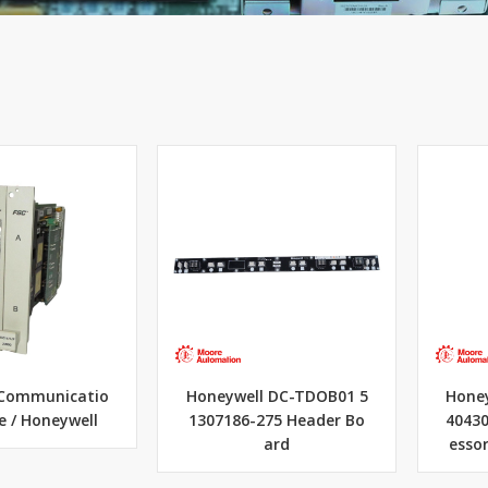
F Communicatio
Honeywell DC-TDOB01 5
Honey
e / Honeywell
1307186-275 Header Bo
40430
ard
esso