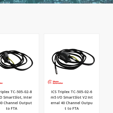
riplex TC-505-02-8
ICS Triplex TC-505-02-6
O SmartSlot, Inter
m5 I/O SmartSlot V2 Int
 40 Channel Output
ernal 40 Channel Outpu
to FTA
t to FTA