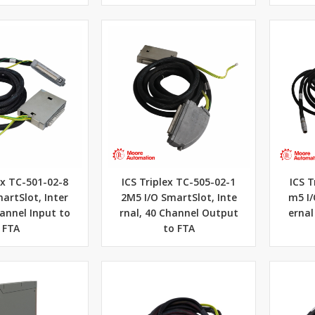
ex TC-501-02-8
ICS Triplex TC-505-02-1
ICS T
artSlot, Inter
2M5 I/O SmartSlot, Inte
m5 I/
hannel Input to
rnal, 40 Channel Output
ernal
FTA
to FTA