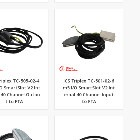
riplex TC-505-02-4
ICS Triplex TC-501-02-6
O SmartSlot V2 Int
m5 I/O SmartSlot V2 Int
 40 Channel Outpu
ernal 40 Channel Input
t to FTA
to FTA