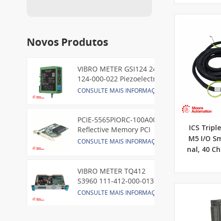
Novos Produtos
VIBRO METER GSI124 244-
124-000-022 Piezoelectric
Pressure Transducer
CONSULTE MAIS INFORMAÇÃO
PCIE-5565PIORC-100A00
ICS Tripl
Reflective Memory PCI
Express Node Card /GE
M5 I/O Sm
CONSULTE MAIS INFORMAÇÃO
nal, 40 C
VIBRO METER TQ412
S3960 111-412-000-013
Reverse Mount
CONSULTE MAIS INFORMAÇÃO