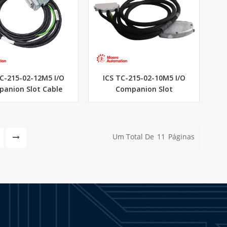
TC-215-02-12M5 I/O
ICS TC-215-02-10M5 I/O
anion Slot Cable
Companion Slot
Um Total De
11
Páginas