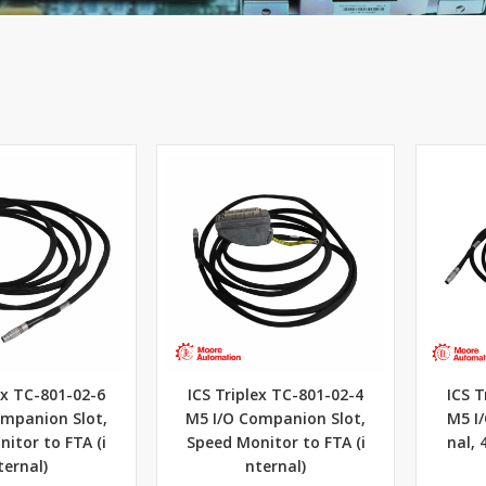
ex TC-801-02-6
ICS Triplex TC-801-02-4
ICS T
ompanion Slot,
M5 I/O Companion Slot,
M5 I/
itor to FTA (i
Speed Monitor to FTA (i
nal,
ternal)
nternal)