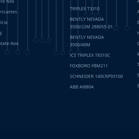
re Nós
TRIPLEX T3310
ricantes
BENTLY NEVADA
ícia
3500/22M 288055-01
g
BENTLY NEVADA
tate-Nos
3500/40M
ICS TRIPLEX T8310C
FOXBORO FBM211
SCHNEIDER 140CRP93100
ABB AI880A