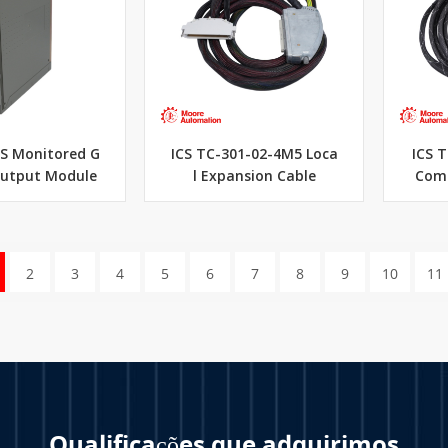
CS Monitored G
ICS TC-301-02-4M5 Loca
ICS 
utput Module
l Expansion Cable
Comp
2
3
4
5
6
7
8
9
10
11
Qualificações que adquirimos