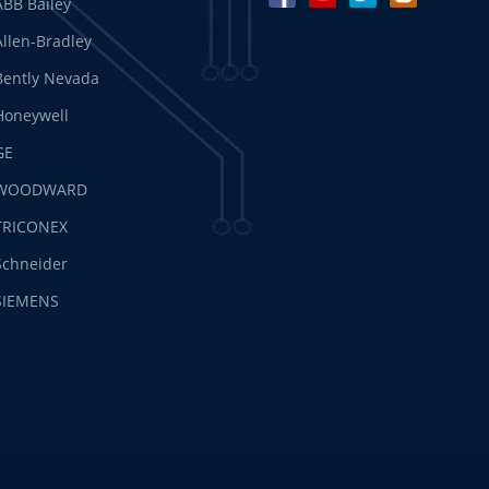
ABB Bailey
Allen-Bradley
Bently Nevada
Honeywell
GE
WOODWARD
TRICONEX
Schneider
SIEMENS