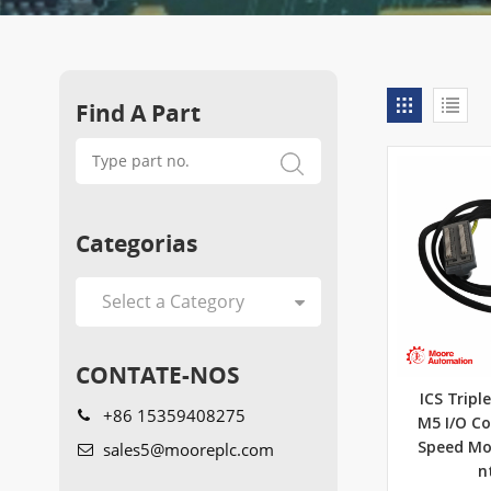
Find A Part
Categorias
CONTATE-NOS
ICS Tripl
+86 15359408275
M5 I/O C
sales5@mooreplc.com
Speed Mon
n