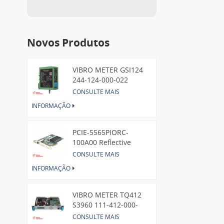
Novos Produtos
VIBRO METER GSI124
244-124-000-022
Piezoelectric Pressure
CONSULTE MAIS
Transducer
INFORMAÇÃO
PCIE-5565PIORC-
100A00 Reflective
Memory PCI Express
CONSULTE MAIS
Node Card /GE
INFORMAÇÃO
VIBRO METER TQ412
S3960 111-412-000-
013 Reverse Mount
CONSULTE MAIS