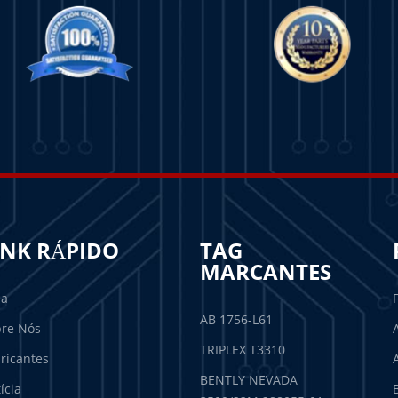
INK RÁPIDO
TAG
MARCANTES
sa
AB 1756-L61
re Nós
TRIPLEX T3310
ricantes
BENTLY NEVADA
ícia