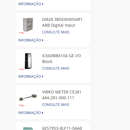
INFORMAÇÃO
DI828 3BSE069054R1
ABB Digital Input
Module
CONSULTE MAIS
INFORMAÇÃO
IC660BBA104 GE I/O
Block
CONSULTE MAIS
INFORMAÇÃO
VIBRO METER CE281
444-281-000-111
Piezoelectric Pressure
CONSULTE MAIS
Transducer
INFORMAÇÃO
6ES7953-8LF11-0AA0