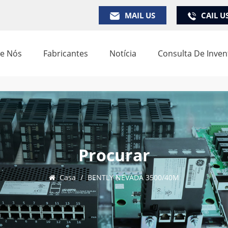
MAIL US
CAIL U
e Nós
Fabricantes
Notícia
Consulta De Inven
Procurar
Casa
/
BENTLY NEVADA 3500/40M