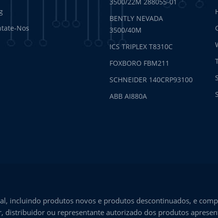
3500/22M 288055-01
g
BENTLY NEVADA
tate-Nos
3500/40M
ICS TRIPLEX T8310C
FOXBORO FBM211
SCHNEIDER 140CRP93100
ABB AI880A
l, incluindo produtos novos e produtos descontinuados, e comp
, distribuidor ou representante autorizado dos produtos aprese