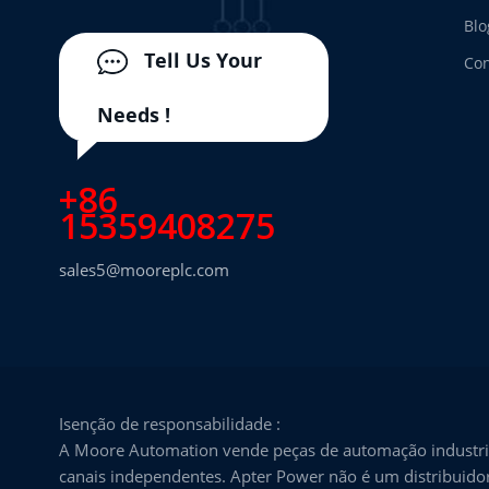
Blo
Tell Us Your
Con
Needs !
+86
15359408275
sales5@mooreplc.com
Isenção de responsabilidade :
A Moore Automation vende peças de automação industria
canais independentes. Apter Power não é um distribuidor