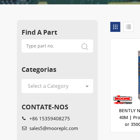
Find A Part
Categorias
CONTATE-NOS
BENTLY N
+86 15359408275
40M | Pr
or 350
sales5@mooreplc.com