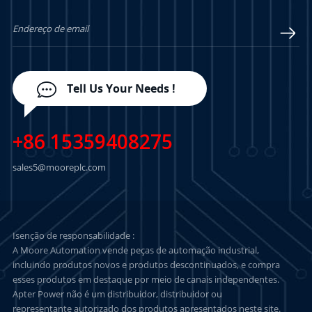
SABER MAIS
SABER MAIS
Tell Us Your Needs !
+86 15359408275
sales5@mooreplc.com
Isenção de responsabilidade :
A Moore Automation vende peças de automação industrial,
incluindo produtos novos e produtos descontinuados, e compra
esses produtos em destaque por meio de canais independentes.
Apter Power não é um distribuidor, distribuidor ou
representante autorizado dos produtos apresentados neste site.