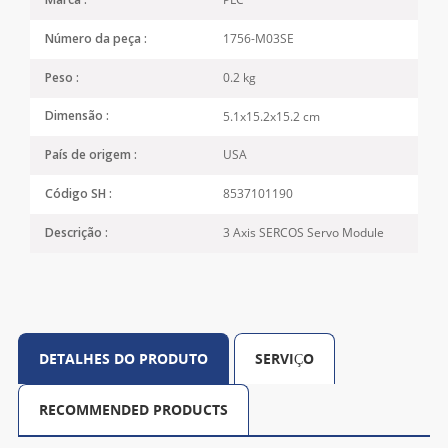
Marca :
1756-M03SE
Número da peça :
0.2 kg
Peso :
5.1x15.2x15.2 cm
Dimensão :
USA
País de origem :
8537101190
Código SH :
3 Axis SERCOS Servo Module
Descrição :
DETALHES DO PRODUTO
SERVIÇO
RECOMMENDED PRODUCTS