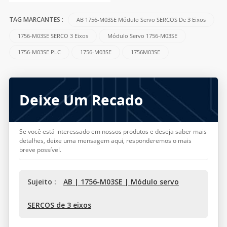
AB 1756-M03SE Módulo Servo SERCOS De 3 Eixos
TAG MARCANTES :
1756-M03SE SERCO 3 Eixos
Módulo Servo 1756-M03SE
1756-M03SE PLC
1756-M03SE
1756M03SE
Deixe Um Recado
Se você está interessado em nossos produtos e deseja saber mais
detalhes, deixe uma mensagem aqui, responderemos o mais
breve possível.
Sujeito :
AB | 1756-M03SE | Módulo servo
SERCOS de 3 eixos