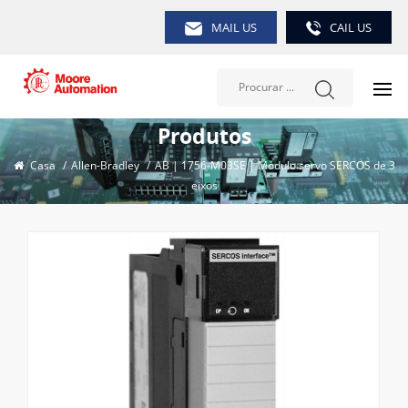
MAIL US
CAIL US
Produtos
Casa
/
Allen-Bradley
/
AB | 1756-M03SE | Módulo servo SERCOS de 3
eixos