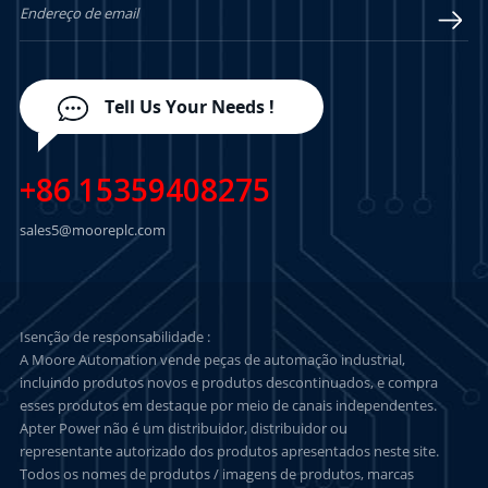
Tell Us Your Needs !
+86 15359408275
sales5@mooreplc.com
Isenção de responsabilidade :
A Moore Automation vende peças de automação industrial,
incluindo produtos novos e produtos descontinuados, e compra
esses produtos em destaque por meio de canais independentes.
Apter Power não é um distribuidor, distribuidor ou
representante autorizado dos produtos apresentados neste site.
Todos os nomes de produtos / imagens de produtos, marcas