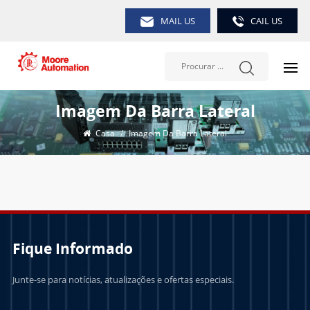
MAIL US
CAIL US
Imagem Da Barra Lateral
Casa
/
Imagem Da Barra Lateral
Fique Informado
Junte-se para notícias, atualizações e ofertas especiais.