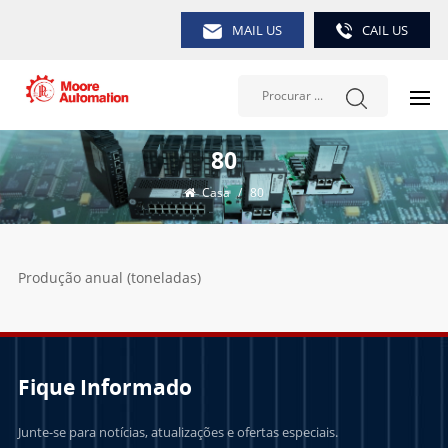
MAIL US
CAIL US
80
Casa
/
80
Produção anual (toneladas)
Fique Informado
Junte-se para notícias, atualizações e ofertas especiais.