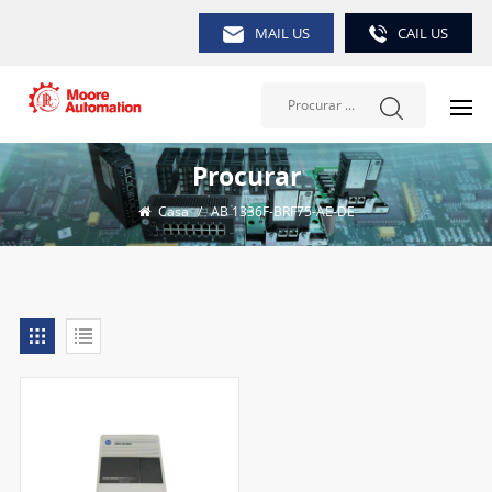
MAIL US
CAIL US
Procurar
Casa
/
AB 1336F-BRF75-AE-DE