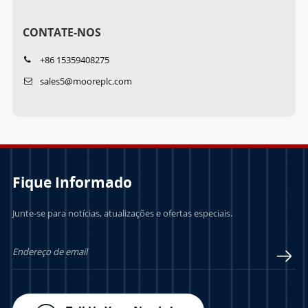
CONTATE-NOS
+86 15359408275
sales5@mooreplc.com
Fique Informado
Junte-se para notícias, atualizações e ofertas especiais.