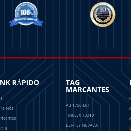
INK RÁPIDO
TAG
MARCANTES
sa
AB 1756-L61
re Nós
TRIPLEX T3310
ricantes
BENTLY NEVADA
ícia