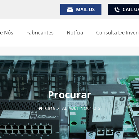
MAIL US
CAIL U
e Nós
Fabricantes
Notícia
Consulta De Inven
Procurar
Casa
/
AB 1361-NO61-2-5