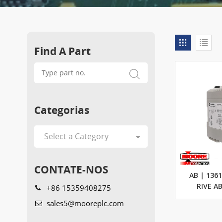
Find A Part
Categorias
CONTATE-NOS
AB | 136
+86 15359408275
RIVE A
sales5@mooreplc.com