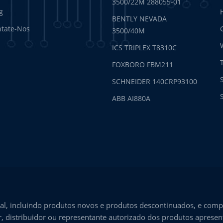
3500/22M 288055-01
g
BENTLY NEVADA
tate-Nos
3500/40M
ICS TRIPLEX T8310C
FOXBORO FBM211
SCHNEIDER 140CRP93100
ABB AI880A
l, incluindo produtos novos e produtos descontinuados, e comp
, distribuidor ou representante autorizado dos produtos aprese