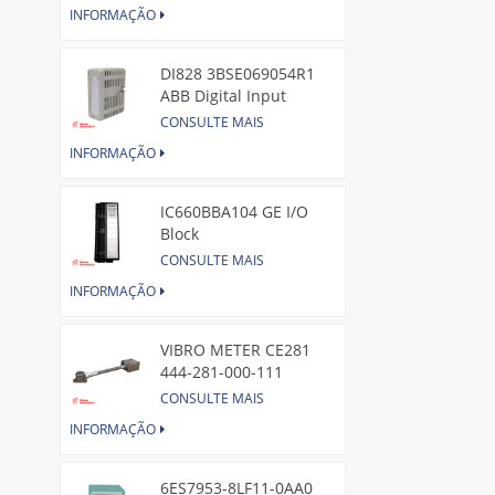
INFORMAÇÃO
DI828 3BSE069054R1
ABB Digital Input
Module
CONSULTE MAIS
INFORMAÇÃO
IC660BBA104 GE I/O
Block
CONSULTE MAIS
INFORMAÇÃO
VIBRO METER CE281
444-281-000-111
Piezoelectric Pressure
CONSULTE MAIS
Transducer
INFORMAÇÃO
6ES7953-8LF11-0AA0