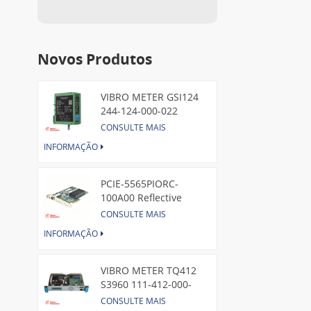
Novos Produtos
VIBRO METER GSI124
244-124-000-022
Piezoelectric Pressure
CONSULTE MAIS
Transducer
INFORMAÇÃO
PCIE-5565PIORC-
100A00 Reflective
Memory PCI Express
CONSULTE MAIS
Node Card /GE
INFORMAÇÃO
VIBRO METER TQ412
S3960 111-412-000-
013 Reverse Mount
CONSULTE MAIS