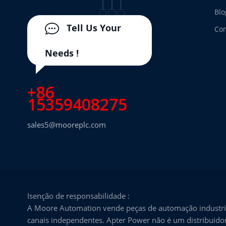
Blo
Tell Us Your
Con
Needs !
+86
15359408275
sales5@mooreplc.com
Isenção de responsabilidade :
A Moore Automation vende peças de automação industria
canais independentes. Apter Power não é um distribuidor