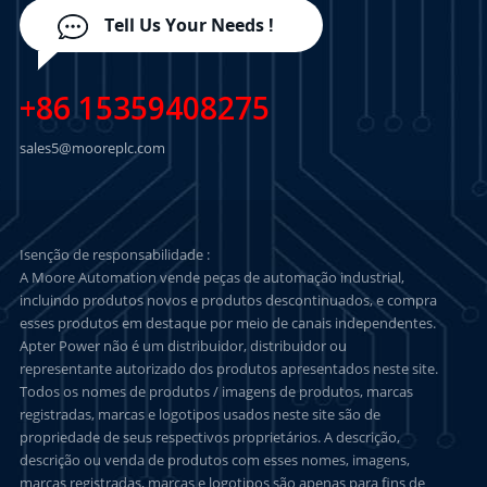
Tell Us Your Needs !
+86 15359408275
sales5@mooreplc.com
Isenção de responsabilidade :
A Moore Automation vende peças de automação industrial,
incluindo produtos novos e produtos descontinuados, e compra
esses produtos em destaque por meio de canais independentes.
Apter Power não é um distribuidor, distribuidor ou
representante autorizado dos produtos apresentados neste site.
Todos os nomes de produtos / imagens de produtos, marcas
registradas, marcas e logotipos usados neste site são de
propriedade de seus respectivos proprietários. A descrição,
descrição ou venda de produtos com esses nomes, imagens,
marcas registradas, marcas e logotipos são apenas para fins de