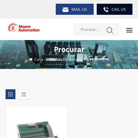
MAIL US
CAIL US
Procurar
Casa
/
Módulo De Entrada AB 1746-ITB16