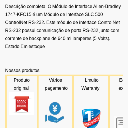
Descrição completa: O Módulo de Interface Allen-Bradley
1747-KFC15 é um Módulo de Interface SLC 500
ControlNet RS-232. Este módulo de interface ControlNet
RS-232 possui comunicação de porta RS-232 junto com
corrente de backplane de 640 miliamperes (5 Volts).
Estado:Em estoque
Nossos produtos:
Produto
Vários
L
muito
E
en
original
pagamento
Warran
ty
expr