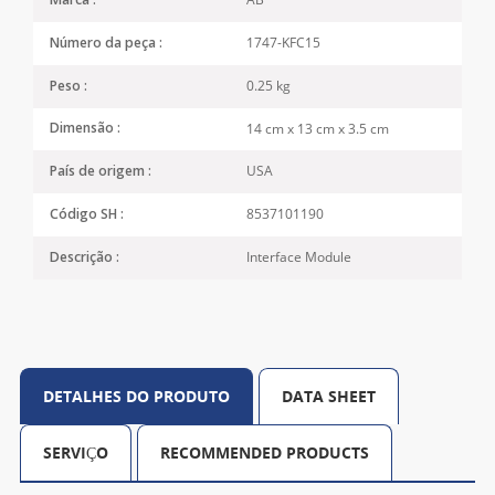
Marca :
1747-KFC15
Número da peça :
0.25 kg
Peso :
14 cm x 13 cm x 3.5 cm
Dimensão :
USA
País de origem :
8537101190
Código SH :
Interface Module
Descrição :
DETALHES DO PRODUTO
DATA SHEET
SERVIÇO
RECOMMENDED PRODUCTS