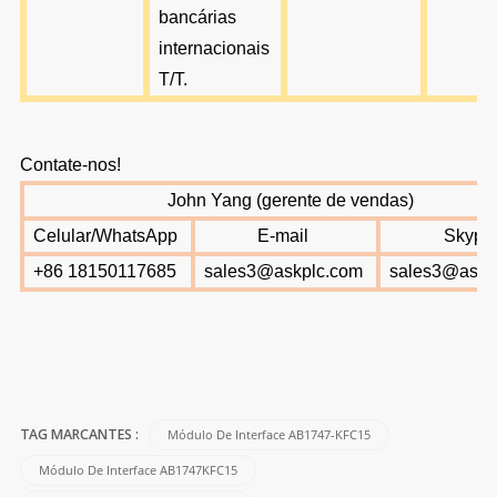
bancárias
internacionais
T/T
.
Contate-nos!
John Yang (gerente de vendas)
Celular/WhatsApp
E-mail
Skype
+86 18150117685
sales3@askplc.com
sales3@askp
Módulo De Interface AB1747-KFC15
TAG MARCANTES :
Módulo De Interface AB1747KFC15