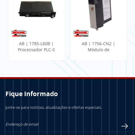
AB | 1785-L60B |
AB | 1756-CN2 |
Processador PLC-5
Módulo de
Comunicação
ControlLogix
Fique Informado
Junte-se para notícias, atualizações e ofertas especiais.
SABER MAIS
SABER MAIS