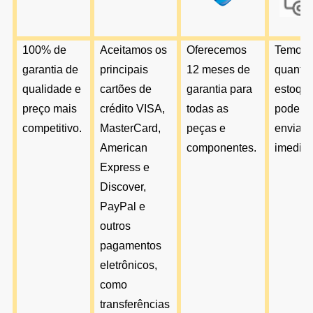
100% de
Aceitamos os
Oferecemos
Temos 
garantia de
principais
12 meses de
quantid
qualidade e
cartões de
garantia para
estoque
preço mais
crédito VISA,
todas as
podem
competitivo.
MasterCard,
peças e
enviar
American
componentes.
imediat
Express e
Discover,
PayPal e
outros
pagamentos
eletrônicos,
como
transferências