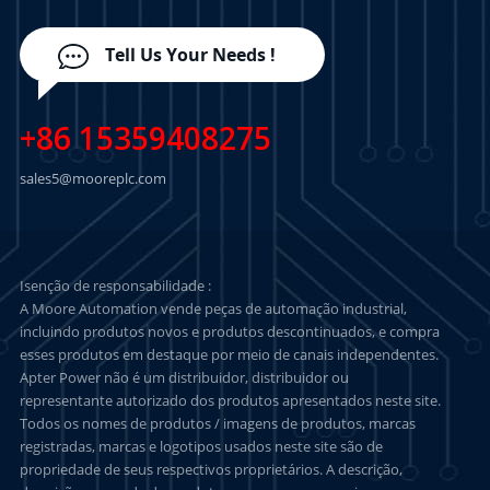
Tell Us Your Needs !
+86 15359408275
sales5@mooreplc.com
Isenção de responsabilidade :
A Moore Automation vende peças de automação industrial,
incluindo produtos novos e produtos descontinuados, e compra
esses produtos em destaque por meio de canais independentes.
Apter Power não é um distribuidor, distribuidor ou
representante autorizado dos produtos apresentados neste site.
Todos os nomes de produtos / imagens de produtos, marcas
registradas, marcas e logotipos usados neste site são de
propriedade de seus respectivos proprietários. A descrição,