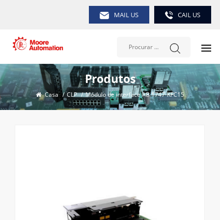
MAIL US
CAIL US
Produtos
Casa
/
CLP
/
Módulo de interface AB 1747-KFC15