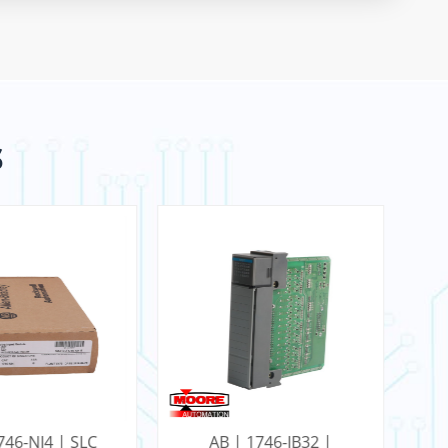
s
 1746-IB32 |
AB | 1756-BA1 | Bateria