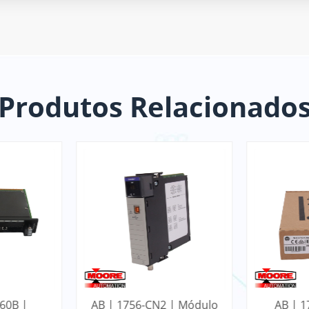
Produtos Relacionado
 | Módulo
AB | 1746-NI4 | SLC
AB |