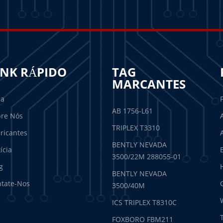
INK RÁPIDO
TAG
MARCANTES
sa
AB 1756-L61
re Nós
TRIPLEX T3310
ricantes
BENTLY NEVADA
ícia
3500/22M 288055-01
g
BENTLY NEVADA
tate-Nos
3500/40M
ICS TRIPLEX T8310C
FOXBORO FBM211