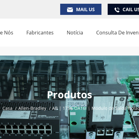
MAIL US
CAIL U
e Nós
Fabricantes
Notícia
Consulta De Inven
Produtos
Casa
/
Allen-Bradley
/
AB | 1756-OA16I | Módulo de Saída Isola