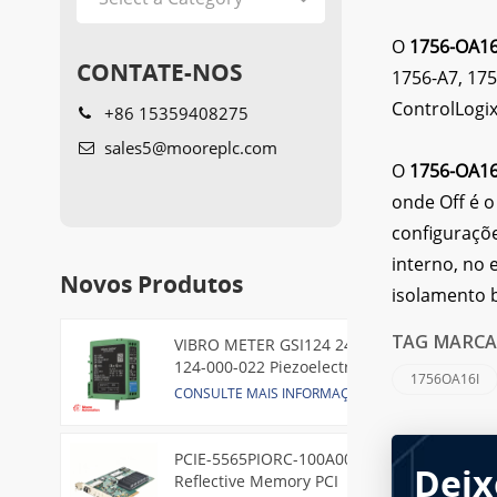
O
1756-OA1
CONTATE-NOS
1756-A7, 175
ControlLogi
+86 15359408275
sales5@mooreplc.com
O
1756-OA1
onde Off é 
configuraçõe
interno, no 
Novos Produtos
isolamento b
VIBRO METER GSI124 244-
TAG MARCA
124-000-022 Piezoelectric
1756OA16I
Pressure Transducer
CONSULTE MAIS INFORMAÇÃO
PCIE-5565PIORC-100A00
Deix
Reflective Memory PCI