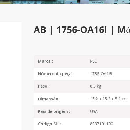
AB | 1756-OA16I | Mó
PLC
Marca :
1756-OA16I
Número da peça :
0.3 kg
Peso :
15.2 x 15.2 x 5.1 cm
Dimensão :
USA
País de origem :
8537101190
Código SH :