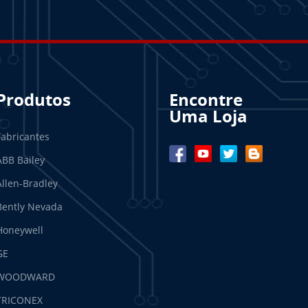
Produtos
Encontre
Uma Loja
Fabricantes
ABB Bailey
Allen-Bradley
Bently Nevada
Honeywell
GE
WOODWARD
TRICONEX