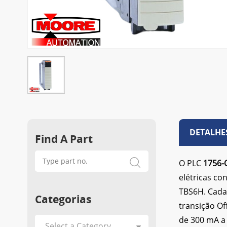
DETALHE
Find A Part
O PLC
1756-
elétricas co
TBS6H. Cada
Categorias
transição Of
de 300 mA a 