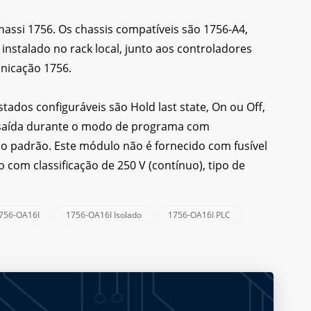
ssi 1756. Os chassis compatíveis são 1756-A4,
nstalado no rack local, junto aos controladores
nicação 1756.
ados configuráveis são Hold last state, On ou Off,
e saída durante o modo de programa com
é o padrão. Este módulo não é fornecido com fusível
 com classificação de 250 V (contínuo), tipo de
1756-OA16I
1756-OA16I Isolado
1756-OA16I PLC