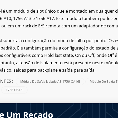
6I
é um módulo de slot único que é montado em qualquer cha
6-A10, 1756-A13 e 1756-A17. Este módulo também pode ser i
x ou em um rack de E/S remota com um adaptador de comu
6I
suporta a configuração do modo de falha por ponto. Os est
o padrão. Ele também permite a configuração do estado d
s configuráveis como Hold last state, On ou Off, onde Off 
entanto, a tensão de isolamento está presente neste módulo
ásico, saídas para backplane e saída para saída.
Módulo De Saída Isolado AB 1756-OA16I
Módulo De Saída 
NTES :
1756-OA16I
e Um Recado