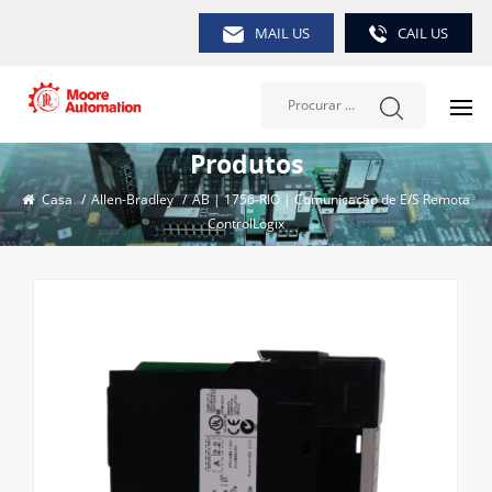
MAIL US
CAIL US
Produtos
Casa
/
Allen-Bradley
/
AB | 1756-RIO | Comunicação de E/S Remota
ControlLogix