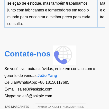
seleção de estoque, mas também trabalhamos
Mast
junto com fabricantes e fornecedores em todo o
e ou
mundo para encontrar o melhor preço para cada
trans
consulta.
Contate-nos
Se você tiver outras dúvidas, entre em contato com o
gerente de vendas
João Yang
Celular/WhatsApp:
+86 18150117685
E-mail:
sales3@askplc.com
Skype:
sales3@askplc.com
Inversor CA AB20F11NC022JA0NNNNN
TAG MARCANTES :