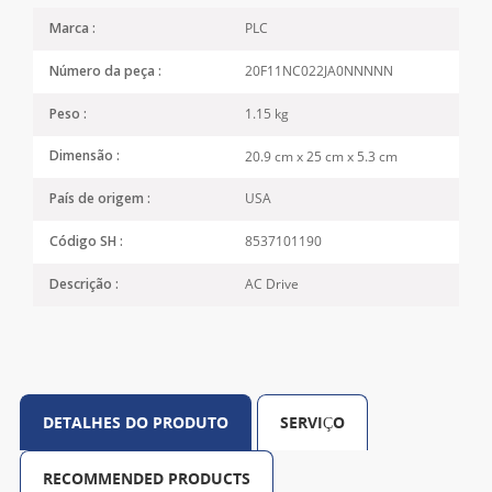
PLC
Marca :
20F11NC022JA0NNNNN
Número da peça :
1.15 kg
Peso :
20.9 cm x 25 cm x 5.3 cm
Dimensão :
USA
País de origem :
8537101190
Código SH :
AC Drive
Descrição :
DETALHES DO PRODUTO
SERVIÇO
RECOMMENDED PRODUCTS