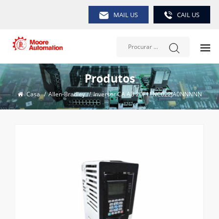
MAIL US
CAIL US
Produtos
Casa
/
Allen-Bradley
/
Inversor CA AB 20F11NC022JA0NNNNN