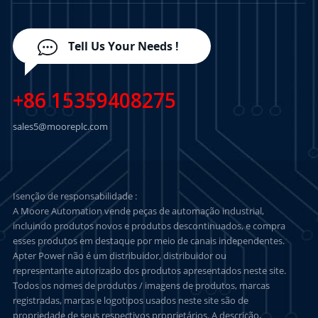
Tell Us Your Needs !
+86 15359408275
sales5@mooreplc.com
Isenção de responsabilidade :
A Moore Automation vende peças de automação industrial,
incluindo produtos novos e produtos descontinuados, e compra
esses produtos em destaque por meio de canais independentes.
Apter Power não é um distribuidor, distribuidor ou
representante autorizado dos produtos apresentados neste site.
Todos os nomes de produtos / imagens de produtos, marcas
registradas, marcas e logotipos usados neste site são de
propriedade de seus respectivos proprietários. A descrição,