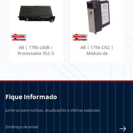
AB | 1785-L60B |
AB | 1756-CN2 |
Processador PLC-5
Módulo de
Comunicação
ControlLogix
Fique Informado
Junte-se para notícias, atualizações e ofertas especiais.
SABER MAIS
SABER MAIS