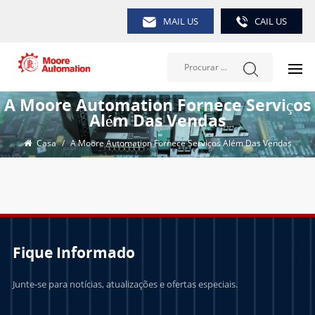
MAIL US
CAIL US
A Moore Automation Fornece Serviços
Além Das Vendas
Casa
/
A Moore Automation Fornece Serviços Além Das Vendas
Fique Informado
Junte-se para notícias, atualizações e ofertas especiais.