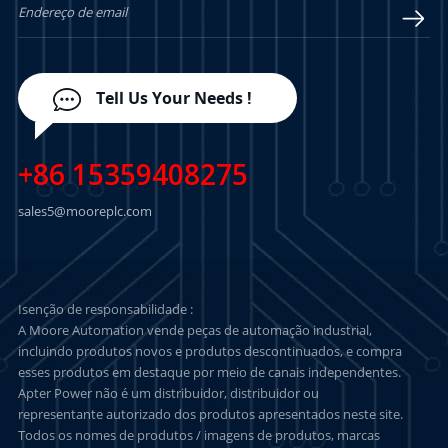
Tell Us Your Needs !
+86 15359408275
sales5@mooreplc.com
Isenção de responsabilidade :
A Moore Automation vende peças de automação industrial,
incluindo produtos novos e produtos descontinuados, e compra
esses produtos em destaque por meio de canais independentes.
Apter Power não é um distribuidor, distribuidor ou
representante autorizado dos produtos apresentados neste site.
Todos os nomes de produtos / imagens de produtos, marcas