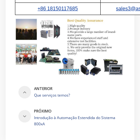
+86 18150117685
sales3@as
ANTERIOR
Que serviços temos?
PRÓXIMO
Introdução à Automação Estendida do Sistema
800xA