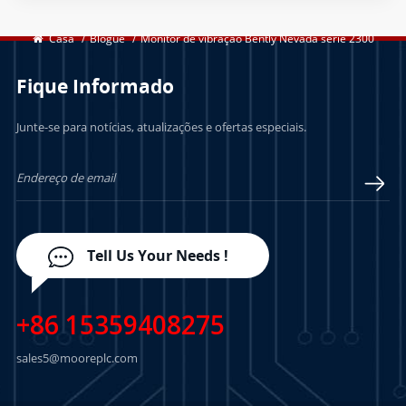
Casa
/
Blogue
/
Monitor de vibração Bently Nevada série 2300
Fique Informado
Junte-se para notícias, atualizações e ofertas especiais.
Tell Us Your Needs !
+86 15359408275
sales5@mooreplc.com