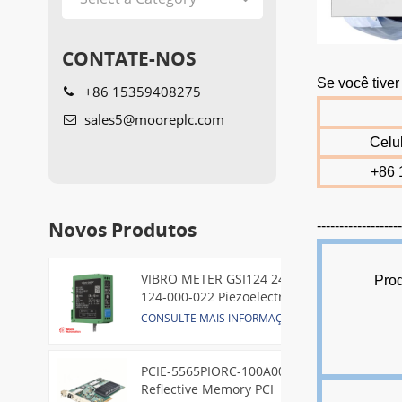
CONTATE-NOS
Se você tive
+86 15359408275
sales5@mooreplc.com
Celu
+86 
Novos Produtos
------------------
VIBRO METER GSI124 244-
Prod
124-000-022 Piezoelectric
Pressure Transducer
CONSULTE MAIS INFORMAÇÃO
PCIE-5565PIORC-100A00
Reflective Memory PCI