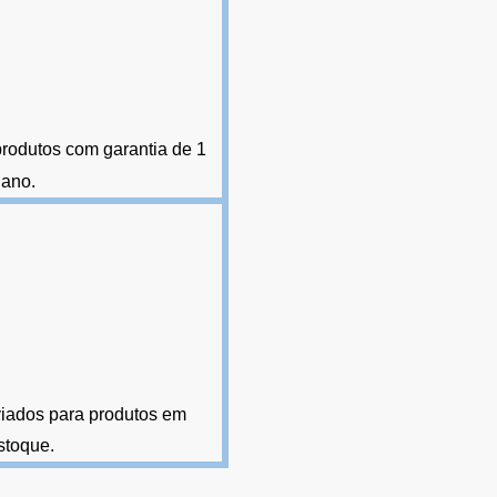
produtos com garantia de 1
ano
.
viados para produtos em
stoque
.