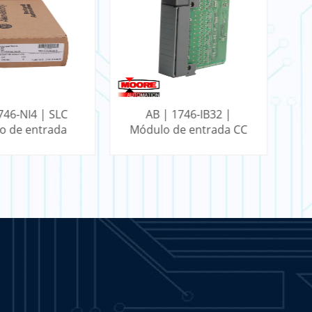
 1746-IB32 |
AB | 1756-BA1 | Bateria
de entrada CC
ControlLogix FlexLogix
 pontos SLC
m
BER MAIS
SABER MAIS