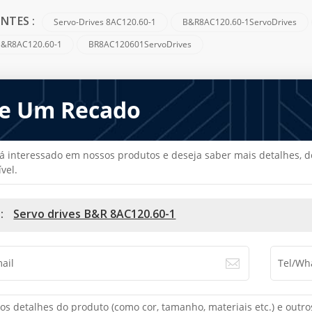
Servo-Drives 8AC120.60-1
B&R8AC120.60-1ServoDrives
NTES :
B&R8AC120.60-1
BR8AC120601ServoDrives
e Um Recado
tá interessado em nossos produtos e deseja saber mais detalhes
vel.
 :
Servo drives B&R 8AC120.60-1