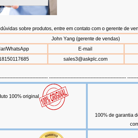
r dúvidas sobre produtos, entre em contato com o gerente de v
John Yang (gerente de vendas)
lar/WhatsApp
E-mail
18150117685
sales3@askplc.com
-------------------------------- -------------------------------------------------- ------
uto 100% original
100% de garantia d
com