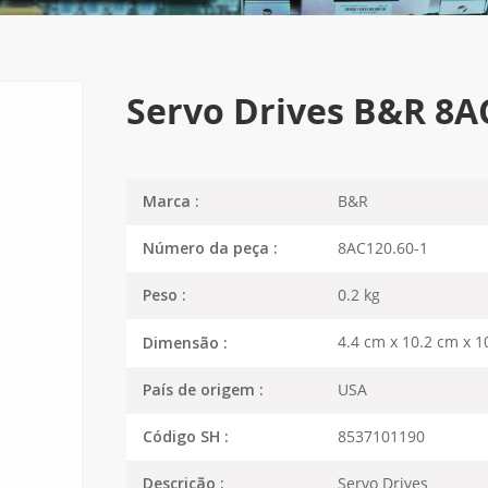
Servo Drives B&R 8A
B&R
Marca :
8AC120.60-1
Número da peça :
0.2 kg
Peso :
4.4 cm x 10.2 cm x 1
Dimensão :
USA
País de origem :
8537101190
Código SH :
Servo Drives
Descrição :