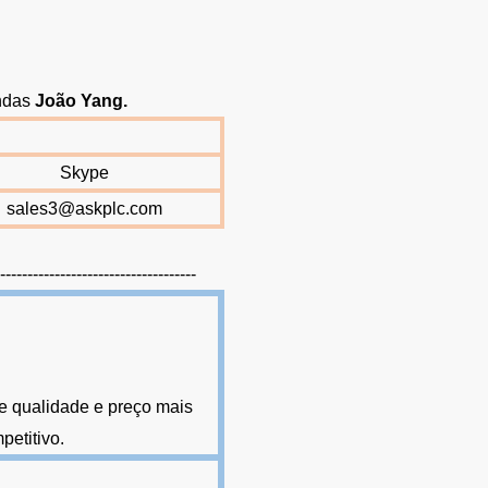
endas
João Yang
.
Skype
sales3@askplc.com
-------------------------------------
e qualidade e preço mais
petitivo.