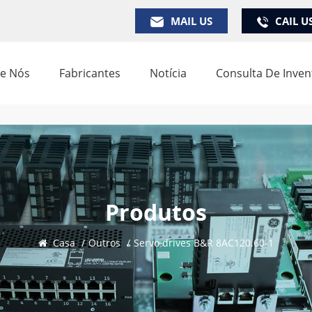
MAIL US
CAIL U
e Nós
Fabricantes
Notícia
Consulta De Inven
Produtos
Casa
/
Outros
/
Servo drives B&R 8AC120.60-1