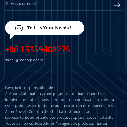
Tell Us Your Needs !
+86 15359408275
sales5@mooreplc.com
Isenção de responsabilidade :
A Moore Automation vende peças de automação industrial,
incluindo produtos novos e produtos descontinuados, e compra
esses produtos em destaque por meio de canais independentes.
Apter Power não é um distribuidor, distribuidor ou
representante autorizado dos produtos apresentados neste site.
Todos os nomes de produtos / imagens de produtos, marcas