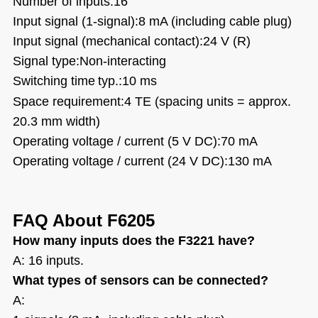
Number of inputs
:
16
Input signal (1-signal)
:
8 mA (including cable plug)
Input signal (mechanical contact)
:
24 V (R)
Signal type
:
Non-interacting
Switching time
typ.
:
10 ms
Space requirement
:
4 TE (spacing units = approx.
20.3 mm width)
Operating voltage / current (5 V DC)
:
70 mA
Operating voltage / current (24 V DC)
:
130 mA
FAQ About
F6205
How many inputs does the F3221 have?
A: 16 inputs.
What types of sensors can be connected?
A: