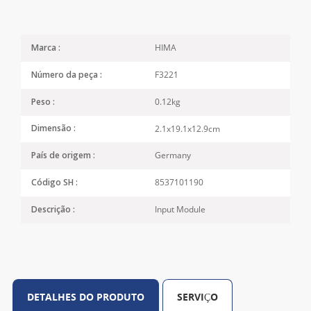
HIMA
Marca :
F3221
Número da peça :
0.12kg
Peso :
2.1x19.1x12.9cm
Dimensão :
Germany
País de origem :
8537101190
Código SH :
Input Module
Descrição :
DETALHES DO PRODUTO
SERVIÇO