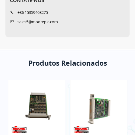
CONTATE-NOS
+86 15359408275
sales5@mooreplc.com
Produtos Relacionados