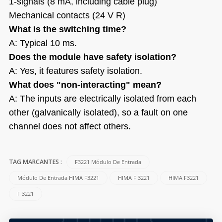
1-signals (8 mA, including cable plug)
Mechanical contacts (24 V R)
What is the switching time?
A: Typical 10 ms.
Does the module have safety isolation?
A: Yes, it features safety isolation.
What does "non-interacting" mean?
A: The
inputs
are electrically isolated from each
other (galvanically isolated), so a fault on one
channel does not affect others.
F3221 Módulo De Entrada
TAG MARCANTES :
Módulo De Entrada HIMA F3221
HIMA F 3221
HIMA F3221
F 3221