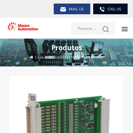
MAIL US
CAIL US
Produtos
Casa
/
DCS
/
F3221 HIMA Input Module