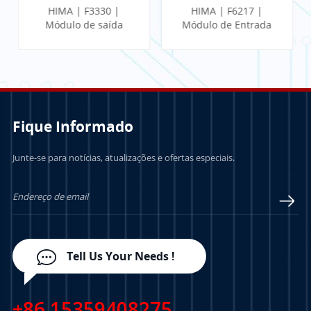
HIMA | F3330 |
HIMA | F6217 |
Módulo de saída
Módulo de Entrada
Analógica
Fique Informado
Junte-se para notícias, atualizações e ofertas especiais.
SABER MAIS
SABER MAIS
Tell Us Your Needs !