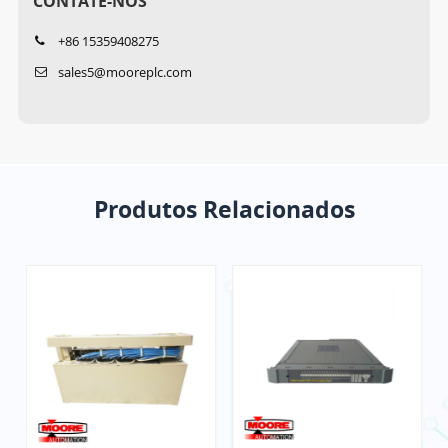
CONTATE-NOS
+86 15359408275
sales5@mooreplc.com
Produtos Relacionados