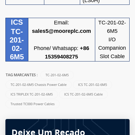
(LS0H)
ICS
Email
:
TC-201-02-
TC-
sales5@mooreplc.com
6M5
201-
I/O
02-
Companion
Phone/ Whatsapp:
+86
6M5
Slot Cable
15359408275
TC-201-02-6M5
TAG MARCANTES :
TC-201-02-6M5 Chassis Power Cable
ICS TC-201-02-6M5
ICS TRIPLEX TC-201-02-6M5
ICS TC-201-02-6M5 Cable
Trusted TC000 Power Cables
Deixe Um Recado