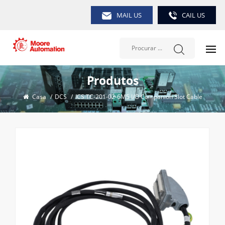
MAIL US
CAIL US
Produtos
Casa
/
DCS
/
ICS TC-201-02-6M5 I/O Companion Slot Cable