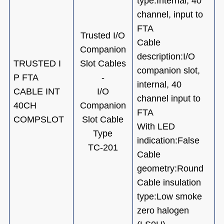
type:Internal, 40
channel, input to
FTA
Trusted I/O
Cable
Companion
description:I/O
TRUSTED I
Slot Cables
companion slot,
P FTA
-
internal, 40
CABLE INT
I/O
channel input to
40CH
Companion
FTA
COMPSLOT
Slot Cable
With LED
Type
indication:False
TC-201
Cable
geometry:Round
Cable insulation
type:Low smoke
zero halogen