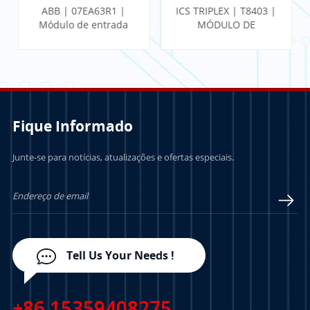
ABB | 07EA63R1 |
ICS TRIPLEX | T8403 |
Módulo de entrada
MÓDULO DE
analógica
ENTRADA
Fique Informado
Junte-se para notícias, atualizações e ofertas especiais.
SABER MAIS
SABER MAIS
Tell Us Your Needs !