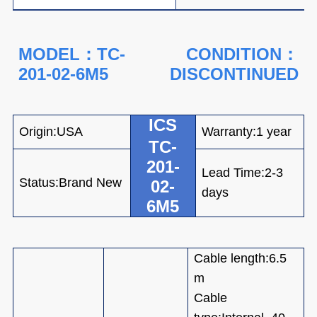
MO
DEL：TC-
CONDITION：
201-02-6M5
DISCONTINUED
ICS
Origin:USA
Warranty:1
year
TC-
201-
Lead Time:2-3
Status:Brand New
02-
days
6M5
Cable length:6.5
m
Cable