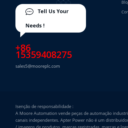
Blo
Tell Us Your
Con
Needs !
+86
15359408275
sales5@mooreplc.com
Isenção de responsabilidade :
A Moore Automation vende peças de automação industria
canais independentes. Apter Power não é um distribuidor
/ imagens de produtos, marcas registradas, marcas e logo