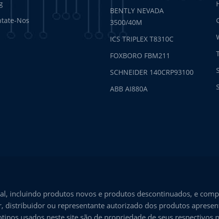
g
BENTLY NEVADA
tate-Nos
3500/40M
ICS TRIPLEX T8310C
FOXBORO FBM211
SCHNEIDER 140CRP93100
ABB AI880A
l, incluindo produtos novos e produtos descontinuados, e comp
, distribuidor ou representante autorizado dos produtos aprese
tipos usados neste site são de propriedade de seus respectivos p