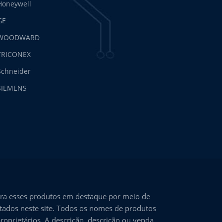
Honeywell
GE
WOODWARD
TRICONEX
Schneider
SIEMENS
ra esses produtos em destaque por meio de
ntados neste site. Todos os nomes de produtos
roprietários. A descrição, descrição ou venda