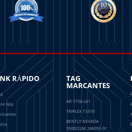
INK RÁPIDO
TAG
MARCANTES
sa
AB 1756-L61
re Nós
TRIPLEX T3310
ricantes
BENTLY NEVADA
ícia
3500/22M 288055-01