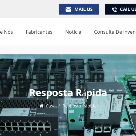
MAIL US
CAIL U
e Nós
Fabricantes
Notícia
Consulta De Inven
Resposta Rápida
Casa
/
Resposta Rápida