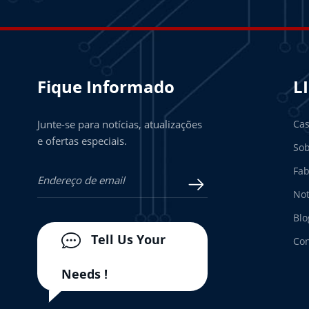
Fique Informado
L
Junte-se para notícias, atualizações
Ca
e ofertas especiais.
Sob
Fab
Not
Blo
Tell Us Your
Con
Needs !