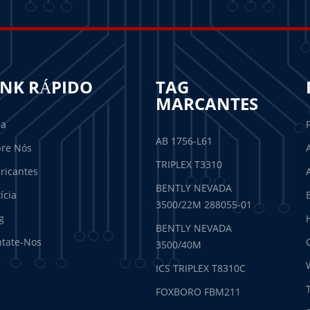
INK RÁPIDO
TAG
MARCANTES
sa
AB 1756-L61
re Nós
TRIPLEX T3310
ricantes
BENTLY NEVADA
ícia
3500/22M 288055-01
g
BENTLY NEVADA
tate-Nos
3500/40M
ICS TRIPLEX T8310C
FOXBORO FBM211