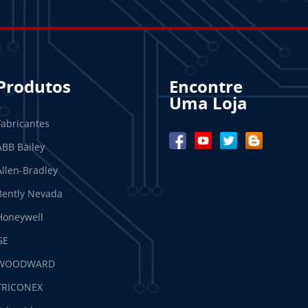
Produtos
Encontre
Uma Loja
Fabricantes
ABB Bailey
Allen-Bradley
Bently Nevada
Honeywell
GE
WOODWARD
TRICONEX