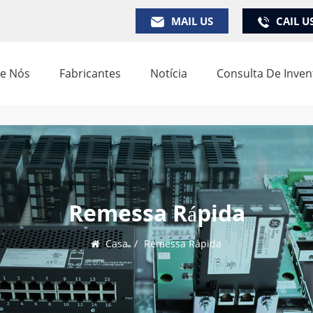
MAIL US
CAIL U
e Nós
Fabricantes
Notícia
Consulta De Inven
Remessa Rápida
Casa
/
Remessa Rápida