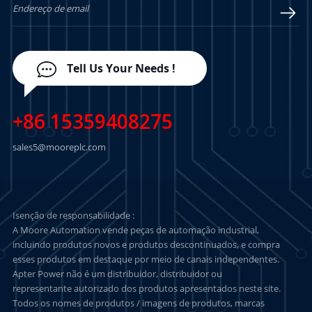
Tell Us Your Needs !
+86 15359408275
sales5@mooreplc.com
Isenção de responsabilidade :
A Moore Automation vende peças de automação industrial,
incluindo produtos novos e produtos descontinuados, e compra
esses produtos em destaque por meio de canais independentes.
Apter Power não é um distribuidor, distribuidor ou
representante autorizado dos produtos apresentados neste site.
Todos os nomes de produtos / imagens de produtos, marcas