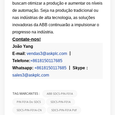
buscam otimizar a produção e aumentar os níveis
de automação. Seja na produção tradicional ou
nas indústrias de alta tecnologia, as soluções
inovadoras da ABB continuarão a impulsionar o
progresso na indústria.
Contate-nos!
João Yang
E-mail:
vendas3@askplc.co
m
丨
Telefone:
+8618150117685
Whatsapp:
+8618150117685
丨
Skype
：
sales3@askplc.com
ABB SDCS-PIN-F01A
TAG MARCANTES :
PIN F01A Do SDCS
SDCS-PIN-F01A
SDCS-PIN-F01A-CN
SDCS-PIN-F01A Pdf