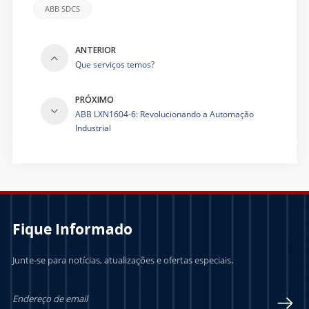
ABB SDCS
ANTERIOR
Que serviços temos?
PRÓXIMO
ABB LXN1604-6: Revolucionando a Automação
Industrial
Casa
/
Blogue
/
Compreendendo o ABB SDCS-PIN-F01A: uma solução
eficiente de automação industrial
Fique Informado
Junte-se para notícias, atualizações e ofertas especiais.