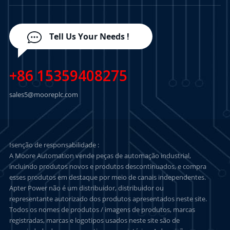
Tell Us Your Needs !
+86 15359408275
sales5@mooreplc.com
Isenção de responsabilidade :
A Moore Automation vende peças de automação industrial,
incluindo produtos novos e produtos descontinuados, e compra
esses produtos em destaque por meio de canais independentes.
Apter Power não é um distribuidor, distribuidor ou
representante autorizado dos produtos apresentados neste site.
Todos os nomes de produtos / imagens de produtos, marcas
registradas, marcas e logotipos usados neste site são de