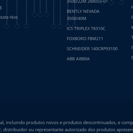
3500/22M 288055-01
g
BENTLY NEVADA
tate-Nos
3500/40M
ICS TRIPLEX T8310C
FOXBORO FBM211
SCHNEIDER 140CRP93100
ABB AI880A
l, incluindo produtos novos e produtos descontinuados, e comp
, distribuidor ou representante autorizado dos produtos aprese