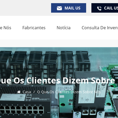
MAIL US
CAIL U
e Nós
Fabricantes
Notícia
Consulta De Inven
ue Os Clientes Dizem Sobre
Casa
/
O Que Os Clientes Dizem Sobre Nós