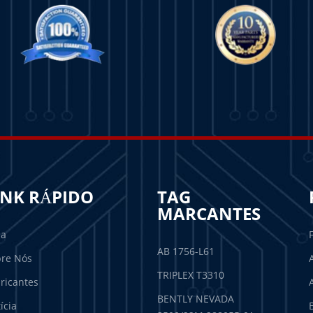
INK RÁPIDO
TAG
MARCANTES
sa
AB 1756-L61
re Nós
TRIPLEX T3310
ricantes
BENTLY NEVADA
ícia