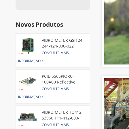
Novos Produtos
VIBRO METER GSI124
244-124-000-022
Piezoelectric Pressure
CONSULTE MAIS
Transducer
INFORMAÇÃO
PCIE-5565PIORC-
100A00 Reflective
Memory PCI Express
CONSULTE MAIS
Node Card /GE
INFORMAÇÃO
VIBRO METER TQ412
S3960 111-412-000-
013 Reverse Mount
CONSULTE MAIS