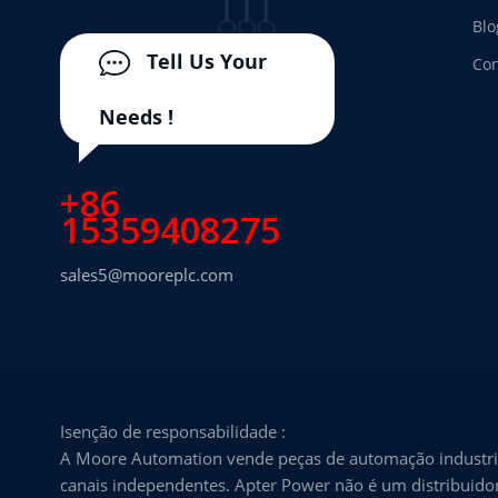
Blo
Tell Us Your
Con
Needs !
+86
15359408275
sales5@mooreplc.com
Isenção de responsabilidade :
A Moore Automation vende peças de automação industria
canais independentes. Apter Power não é um distribuidor