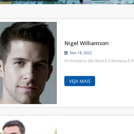
Nigel Williamson
Nov 18, 2022
Os Produtos São Bons E A Remessa É
VEJA MAIS