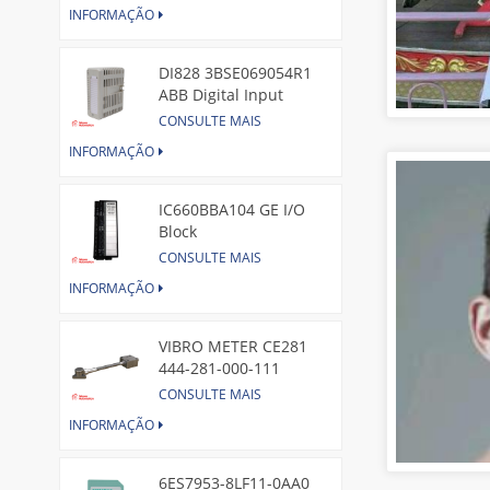
INFORMAÇÃO
DI828 3BSE069054R1
ABB Digital Input
Module
CONSULTE MAIS
INFORMAÇÃO
IC660BBA104 GE I/O
Block
CONSULTE MAIS
INFORMAÇÃO
VIBRO METER CE281
444-281-000-111
Piezoelectric Pressure
CONSULTE MAIS
Transducer
INFORMAÇÃO
6ES7953-8LF11-0AA0