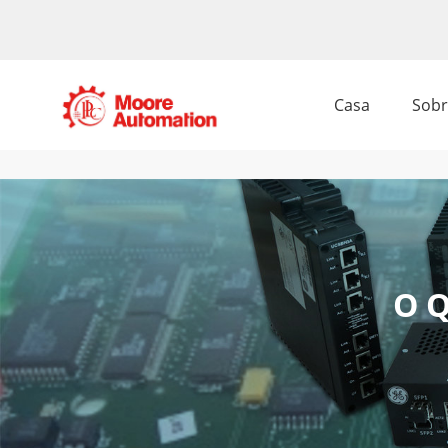
Casa
Sobr
O Q