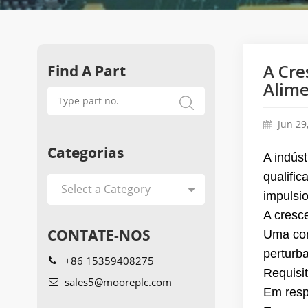
Find A Part
A Cre
Alim
Jun 29
Categorias
A indús
qualifi
impulsio
A cresc
CONTATE-NOS
Uma con
perturba
+86 15359408275
Requisi
sales5@mooreplc.com
Em resp