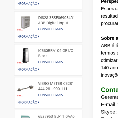
Perspec
INFORMAÇÃO
Espera-
resulta
DI828 3BSE069054R1
ABB Digital Input
procura
Module
CONSULTE MAIS
INFORMAÇÃO
Sobre 
ABB
é l
IC660BBA104 GE I/O
termos 
Block
otimiza
CONSULTE MAIS
140 ano
INFORMAÇÃO
inovaçõ
VIBRO METER CE281
444-281-000-111
Conta
Piezoelectric Pressure
CONSULTE MAIS
Gerent
Transducer
INFORMAÇÃO
E-mail :
Skype
6ES7953-8LF11-0AA0