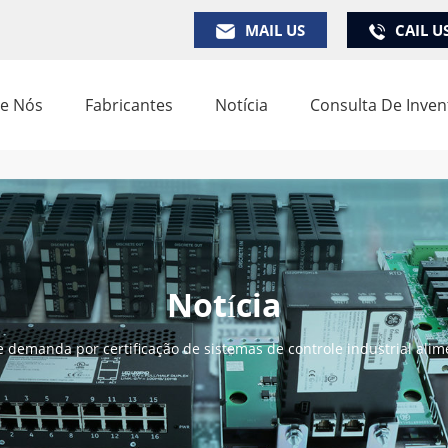
MAIL US
CAIL U
e Nós
Fabricantes
Notícia
Consulta De Inven
Notícia
e demanda por certificação de sistemas de controle industrial al