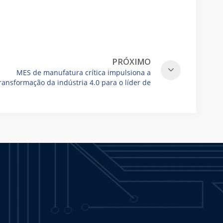
PRÓXIMO
MES de manufatura crítica impulsiona a
ransformação da indústria 4.0 para o líder de
máquinas têxteis Vandewiele