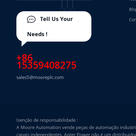
Blo
Tell Us Your
Con
Needs !
+86
15359408275
sales5@mooreplc.com
Isenção de responsabilidade :
A Moore Automation vende peças de automação industria
canais independentes. Apter Power não é um distribuidor