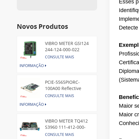
Esses p
Identifi
Impleme
Novos Produtos
Detecte
VIBRO METER GSI124
Exemplo
244-124-000-022
Profiss
Piezoelectric Pressure
CONSULTE MAIS
Transducer
Certifi
INFORMAÇÃO
Diploma
(Sistema
PCIE-5565PIORC-
100A00 Reflective
Memory PCI Express
CONSULTE MAIS
Benefíc
Node Card /GE
INFORMAÇÃO
Maior s
Maior cr
VIBRO METER TQ412
Conheci
S3960 111-412-000-
013 Reverse Mount
CONSULTE MAIS