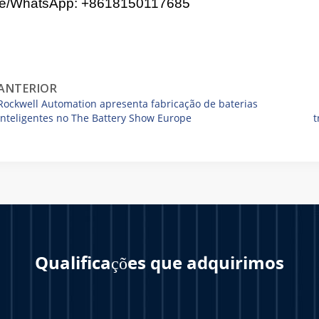
ne/WhatsApp:
+8618150117685
ANTERIOR
Rockwell Automation apresenta fabricação de baterias
inteligentes no The Battery Show Europe
t
Qualificações que adquirimos