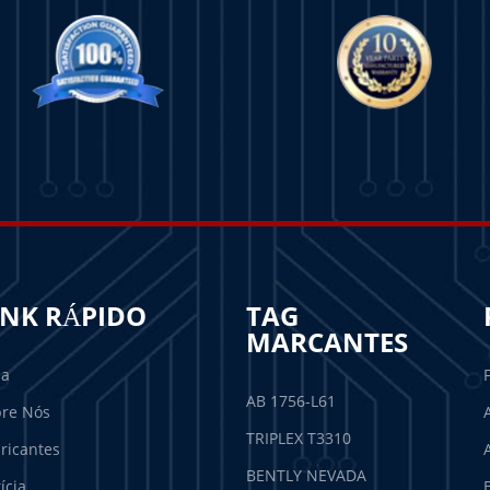
INK RÁPIDO
TAG
MARCANTES
sa
AB 1756-L61
re Nós
TRIPLEX T3310
ricantes
BENTLY NEVADA
ícia