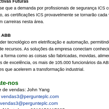
tivas Futuras
se que a demanda por profissionais de segurança ICS 
do, as certificações ICS provavelmente se tornarão cada
m carreiras nesta área.
a ABB
íder tecnológico em eletrificação e automação, permitind
de recursos. As soluções da empresa conectam conheci
r a forma como as coisas são fabricadas, movidas, ali
s de excelência, os mais de 105.000 funcionários da A
es que acelerem a transformação industrial.
te-nos
e de vendas: John Yang
vendas3@pergunte
plc.com
:
vendas3@pergunte
plc.com