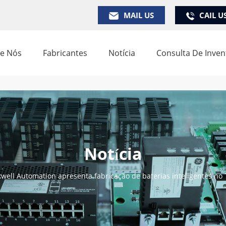
MAIL US
CAIL U
e Nós
Fabricantes
Notícia
Consulta De Inven
Notícia
well Automation apresenta fabricação de baterias inteligentes no