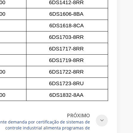
-00
6DS1412-8RR
-00
6DS1606-8BA
6DS1618-8CA
6DS1703-8RR
6DS1717-8RR
6DS1719-8RR
00
6DS1722-8RR
6DS1723-8RU
-00
6DS1832-8AA
PRÓXIMO
ente demanda por certificação de sistemas de
controle industrial alimenta programas de