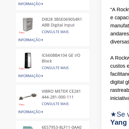
INFORMAÇÃO
“A Rock
e capac
DI828 3BSE069054R1
ABB Digital Input
manufat
Module
CONSULTE MAIS
andares
INFORMAÇÃO
diversa
IC660BBA104 GE I/O
A Rockw
Block
custos 
CONSULTE MAIS
facilit
INFORMAÇÃO
digital 
rastrea
VIBRO METER CE281
444-281-000-111
iniciat
Piezoelectric Pressure
CONSULTE MAIS
Transducer
INFORMAÇÃO
★Se v
Yang
6ES7953-8LF11-0AA0