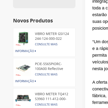
integraç
toda a 
estarão
Novos Produtos
suas op
posicion
VIBRO METER GSI124
244-124-000-022
“Um dos
Piezoelectric Pressure
CONSULTE MAIS
Transducer
e a ráp
INFORMAÇÃO
permita 
veículo
PCIE-5565PIORC-
100A00 Reflective
nesta jo
Memory PCI Express
CONSULTE MAIS
Node Card /GE
INFORMAÇÃO
A oferta
conecti
VIBRO METER TQ412
fábrica
S3960 111-412-000-
ferrame
013 Reverse Mount
CONSULTE MAIS