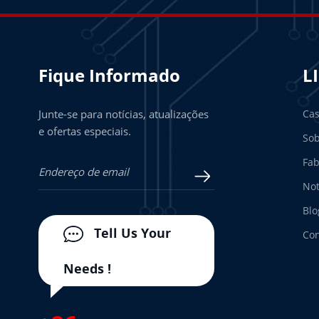
Fique Informado
L
Junte-se para notícias, atualizações
Ca
e ofertas especiais.
Sob
Fab
Not
Blo
Tell Us Your
Con
Needs !