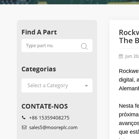
Find A Part
Rockw
The B
Jun 20
Categorias
Rockwel
digital,
Aleman
CONTATE-NOS
Nesta f
próxima
+86 15359408275
avanços
sales5@mooreplc.com
que est