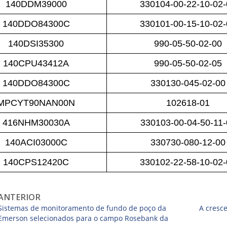
140DDM39000
330104-00-22-10-02
140DDO84300C
330101-00-15-10-02
140DSI35300
990-05-50-02-00
140CPU43412A
990-05-50-02-05
140DDO84300C
330130-045-02-00
MPCYT90NAN00N
102618-01
416NHM30030A
330103-00-04-50-11-
140ACI03000C
330730-080-12-00
140CPS12420C
330102-22-58-10-02
ANTERIOR
Sistemas de monitoramento de fundo de poço da
A cresc
Emerson selecionados para o campo Rosebank da