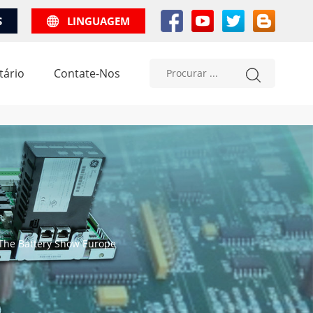
S
LINGUAGEM
tário
Contate-Nos
 The Battery Show Europe