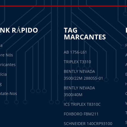
INK RÁPIDO
TAG
MARCANTES
sa
AB 1756-L61
re Nós
TRIPLEX T3310
ricantes
BENTLY NEVADA
ícia
3500/22M 288055-01
g
BENTLY NEVADA
tate-Nos
3500/40M
ICS TRIPLEX T8310C
FOXBORO FBM211
SCHNEIDER 140CRP93100