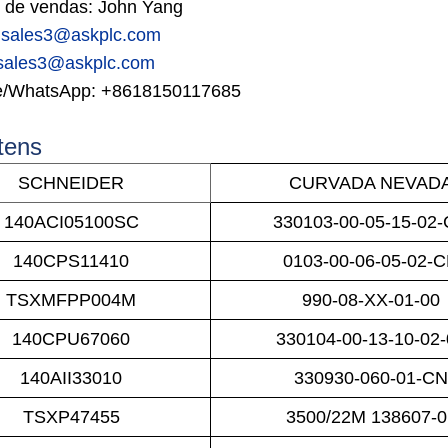
 de vendas: John Yang
sales3@askplc.com
sales3@askplc.com
e/WhatsApp:
+8618150117685
tens
SCHNEIDER
CURVADA NEVAD
140ACI05100SC
330103-00-05-15-02
140CPS11410
0103-00-06-05-02-
TSXMFPP004M
990-08-XX-01-00
140CPU67060
330104-00-13-10-02
140AII33010
330930-060-01-C
TSXP47455
3500/22M 138607-0